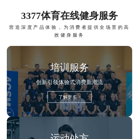
3377体育在线健身服务
营造深度产品体验，为消费者提供全场景的高
效健身服务
培训服务
创新引领体验式消费新潮流
了解更多 >
运动处方