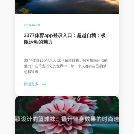
2026-07-30
3377体育app登录入口：超越自我：极
限运动的魅力
3377体育app登录入口:《超越自我：探索极限运动的
魅力》在千变万化的世界中，每一个人都有自己的梦
想和追求
阅读更多