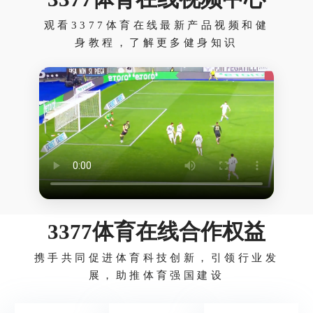
观看3377体育在线最新产品视频和健
身教程，了解更多健身知识
3377体育在线合作权益
携手共同促进体育科技创新，引领行业发
展，助推体育强国建设