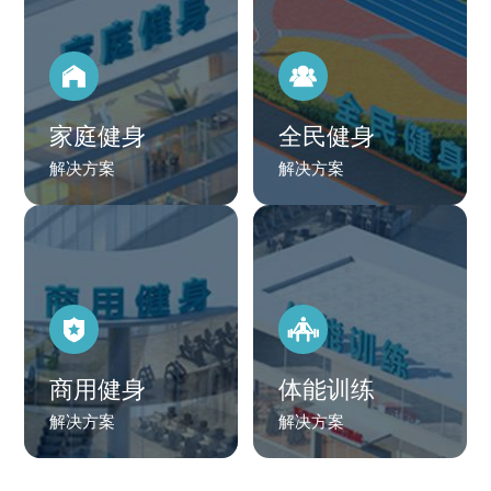
家庭健身
全民健身
解决方案
解决方案
商用健身
体能训练
解决方案
解决方案