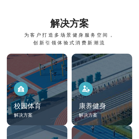
解决方案
为客户打造多场景健身服务空间，
创新引领体验式消费新潮流
校园体育
康养健身
解决方案
解决方案